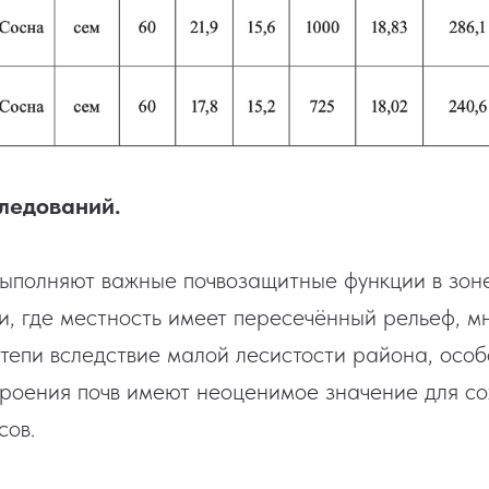
ледований.
ыполняют важные почвозащитные функции в зон
и, где местность имеет пересечённый рельеф, м
степи вследствие малой лесистости района, особ
роения почв имеют неоценимое значение для с
сов.