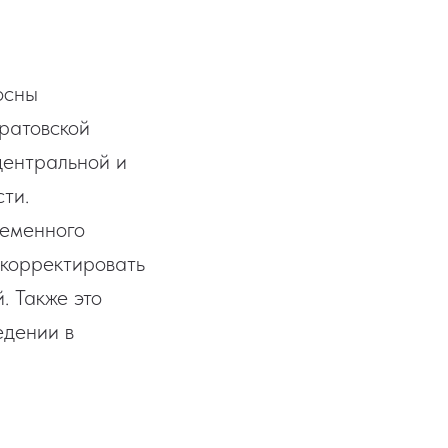
осны
ратовской
центральной и
ти.
ременного
 корректировать
. Также это
едении в