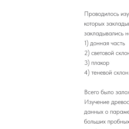
Проводилось изу
которых заклад
закладывались н
1) донная часть
2) световой скло
3) плакор
4) теневой склон
Всего было зало
Изучение древос
данных о параме
больших пробных