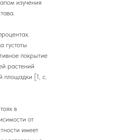
апом изучения
тава.
процентах.
а густоты
ктивное покрытие
ей растений
 площадки [1, с.
тоях в
исимости от
стности имеет