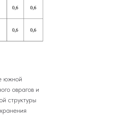
е южной
ного оврагов и
ой структуры
охранения