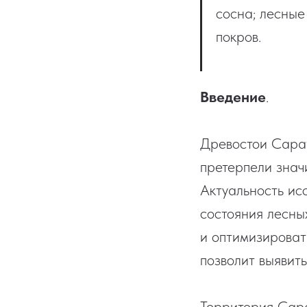
сосна; лесные
покров.
Введение
.
Древостои Сарат
претерпели знач
Актуальность ис
состояния лесны
и оптимизироват
позволит выявит
Территория Сара