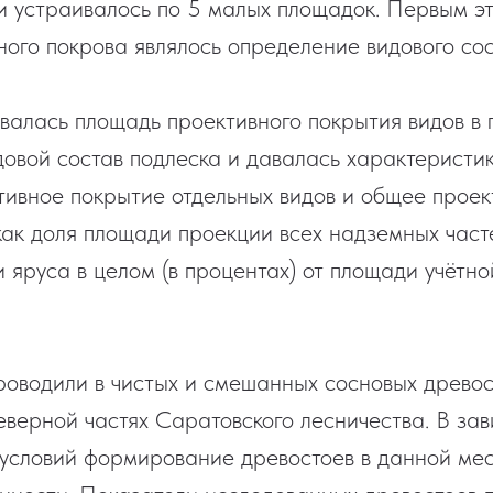
 устраивалось по 5 малых площадок. Первым эт
ного покрова являлось определение видового сос
валась площадь проективного покрытия видов в 
овой состав подлеска и давалась характеристик
тивное покрытие отдельных видов и общее прое
как доля площади проекции всех надземных част
 яруса в целом (в процентах) от площади учётной
оводили в чистых и смешанных сосновых древос
еверной частях Саратовского лесничества. В зав
условий формирование древостоев в данной ме