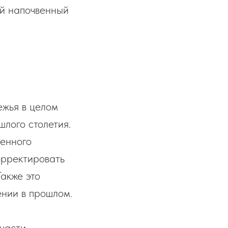
ой напочвенный
ежья в целом
шлого столетия.
менного
орректировать
акже это
ении в прошлом.
 части