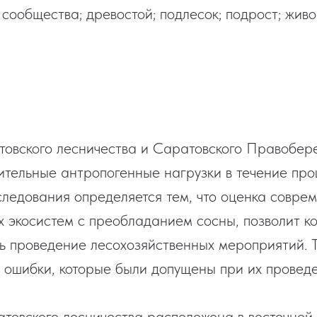
 сообщества; древостой; подлесок; подрост; жив
овского лесничества и Саратовского Правобер
ительные антропогенные нагрузки в течение про
следования определяется тем, что оценка совре
х экосистем с преобладанием сосны, позволит к
ь проведение лесохозяйственных мероприятий. Т
ь ошибки, которые были допущены при их провед
товского лесничества расположена в восточной