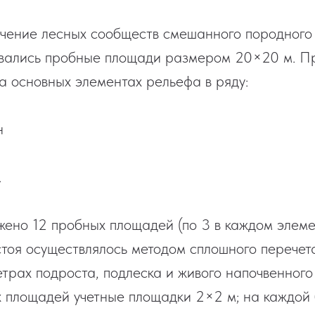
чение лесных сообществ смешанного породного 
ывались пробные площади размером 20×20 м. 
а основных элементах рельефа в ряду:
н
.
жено 12 пробных площадей (по 3 в каждом элеме
тоя осуществлялось методом сплошного перечета
трах подроста, подлеска и живого напочвенного
 площадей учетные площадки 2×2 м; на каждой