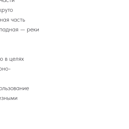
круто
чная часть
ападная — реки
ю в целях
рно-
пользование
езными