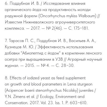
6. Поддубная И. В. / Исследование влияния
органического йода на продуктивность молоди
радужной форели (Oncorhynchus mykiss Walbaum) //
Известия Нижневолжского агроуниверситетского
комплекса. — 2017. — № 2(46). — С. 175−181.
7. Тарасов П. С., Поддубная И. В., Васильев А. А.,
Кузнецов М. Ю. / Эффективность использования
добавки "Абиопептид с йодом" в кормлении ленского
осетра при выращивании в УЗВ // Аграрный научный
журнал. — 2015. — № 4. — С. 28−30.
8. Effects of iodized yeast as feed supplement
on growth and blood parameters in Lena sturgeon
(Acipencer baerii stenorrhynchus Nicolsky) juveniles /
Y.N. Zimens et al. // Ecology, Environment and
Conservation. 2017. Vol. 23. Iss. 1. P. 603−610.