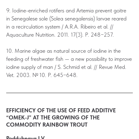
9. Iodine-enriched rotifers and Artemia prevent goitre
in Senegalese sole (Solea senegalensis) larvae reared
in a recirculation system / A.R.А. Ribeiro et al. //
Aquaculture Nutrition. 2011. 17(3). Р. 248−257.
10. Marine algae as natural source of iodine in the
feeding of freshwater fish — a new possibility to improve
iodine supply of man / S. Schmid et al. // Revue Med.
Vet. 2003. № 10. Р. 645−648.
EFFICIENCY OF THE USE OF FEED ADDITIVE
“OMEK-J” AT THE GROWING OF THE
COMMODITY RAINBOW TROUT
Poddubnaya I.V.