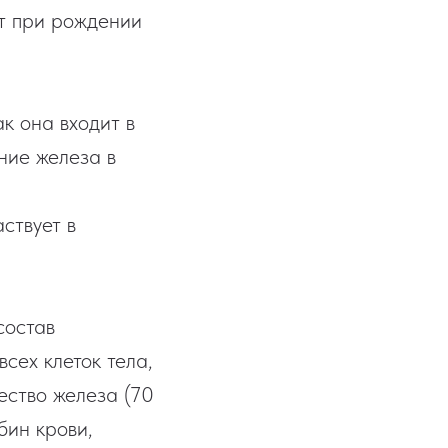
ят при рождении
к она входит в
ние железа в
ствует в
состав
сех клеток тела,
ество железа (70
бин крови,