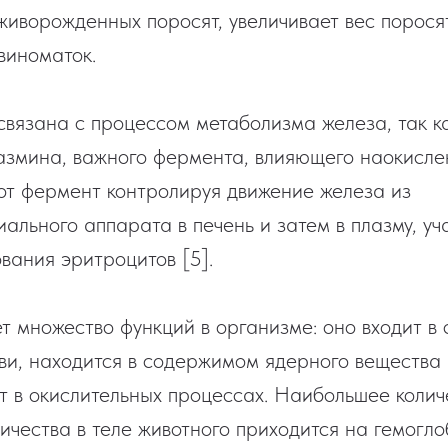
живорожденных поросят, увеличивает вес порос
виноматок.
вязана с процессом метаболизма железа, так ка
азмина, важного фермента, влияющего наокисле
от фермент контролируя движение железа из
ального аппарата в печень и затем в плазму, уча
вания эритроцитов [5].
т множество функций в организме: оно входит в 
ви, находится в содержимом ядерного вещества в
ет в окислительных процессах. Наибольшее колич
ичества в теле животного приходится на гемогло