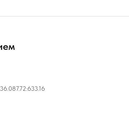
ием
36.087.72:633.16