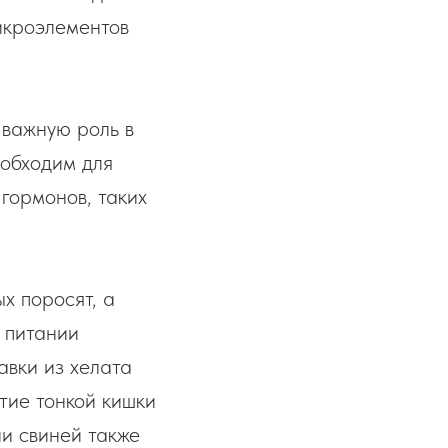
микроэлементов
 важную роль в
еобходим для
гормонов, таких
х поросят, а
в питании
авки из хелата
тие тонкой кишки
и свиней также