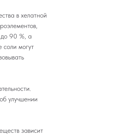
ства в хелатной
роэлементов,
 до 90 %, а
е соли могут
зовывать
ательности.
 об улучшении
еществ зависит