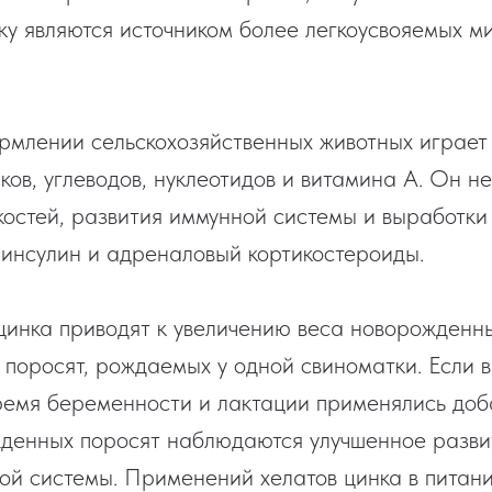
ьку являются источником более легкоусвояемых 
ормлении сельскохозяйственных животных играет
ков, углеводов, нуклеотидов и витамина А. Он н
остей, развития иммунной системы и выработки 
, инсулин и адреналовый кортикостероиды.
цинка приводят к увеличению веса новорожденны
у поросят, рождаемых у одной свиноматки. Если 
ремя беременности и лактации применялись доб
жденных поросят наблюдаются улучшенное разви
ой системы. Применений хелатов цинка в питани