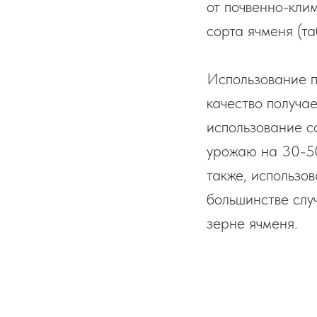
от почвенно-кли
сорта ячменя (таб
Использование п
качество получа
использование с
урожаю на 30-50
также, использо
большинстве слу
зерне ячменя.