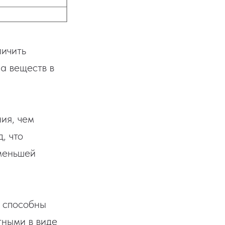
личить
а веществ в
ия, чем
, что
меньшей
и способны
ными в виде