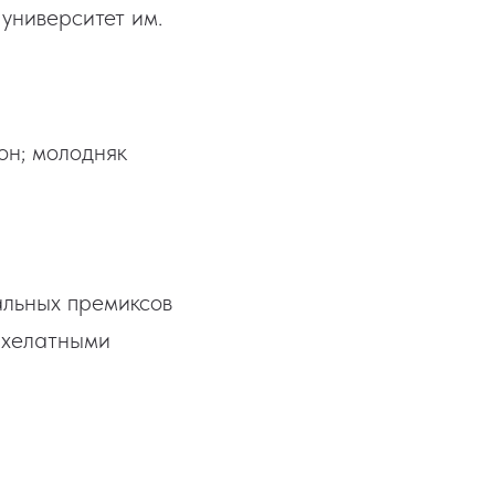
университет им.
он; молодняк
альных премиксов
 хелатными