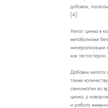
добавок, поскол
[4].
Хелат цинка в к
метаболизме бел
минерализации к
как тестостерон
Добавки хелата 
также количеств
свиноматки во в
цинка, у новоро
и работа иммунн