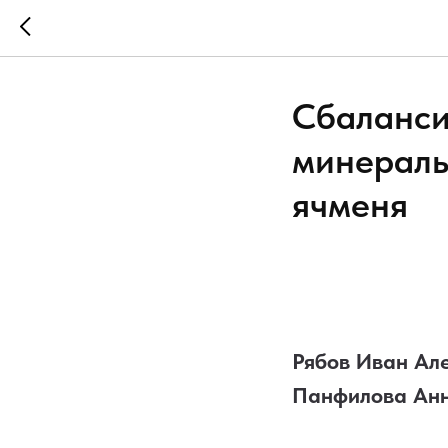
Сбаланси
минераль
ячменя
Рябов Иван Ал
Панфилова Анн