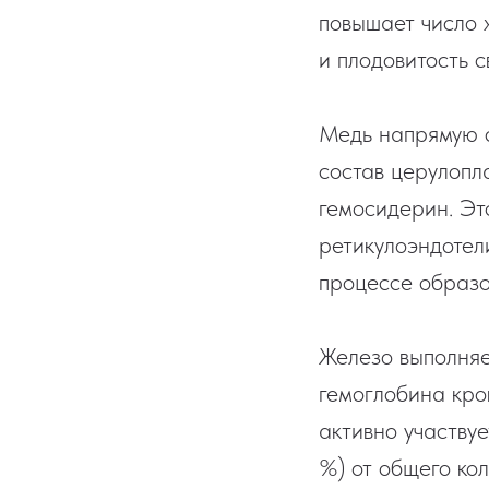
повышает число 
и плодовитость с
Медь напрямую с
состав церулопл
гемосидерин. Эт
ретикулоэндотели
процессе образо
Железо выполняе
гемоглобина кро
активно участву
%) от общего кол