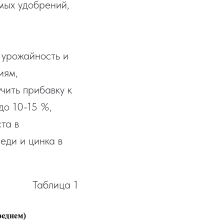
имых удобрений,
 урожайность и
иям,
чить прибавку к
до 10-15 %,
та в
еди и цинка в
Таблица 1