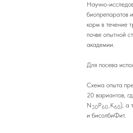
Научно-исследов
биопрепаратов и
корм в течение 
почве опытной с
академии.
Для посева испо
Схема опыта пре
20 вариантов, г
N
P
K
), а
30
60-
60
и бисолбиФит.