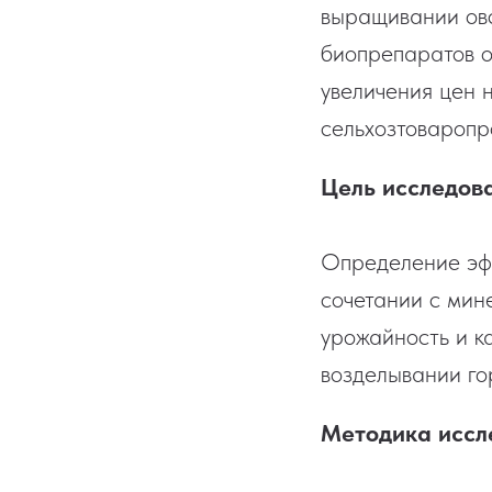
выращивании овс
биопрепаратов ос
увеличения цен 
сельхозтоваропр
Цель исследов
Определение эф
сочетании с мин
урожайность и к
возделывании го
Методика иссл