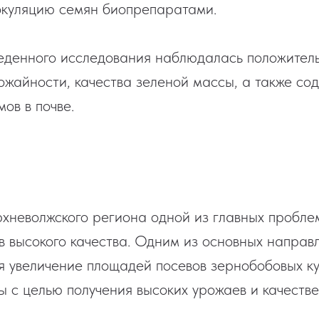
окуляцию семян биопрепаратами.
еденного исследования наблюдалась положител
ожайности, качества зеленой массы, а также со
ов в почве.
рхневолжского региона одной из главных пробле
в высокого качества. Одним из основных направ
я увеличение площадей посевов зернобобовых ку
ы с целью получения высоких урожаев и качеств