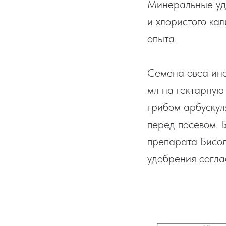
Минеральные уд
и хлористого ка
опыта.
Семена овса ино
мл на гектарную
грибом арбускул
перед посевом. 
препарата Бисол
удобрения соглас