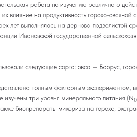
ательская работа по изучению различного дейс
 их влияние на продуктивность горохо-овсяной 
трех лет выполнялась на дерново-подзолистой с
танции Ивановской государственной сельскохоз
льзовали следующие сорта: овса — Боррус, горо
дставлена полным факторным экспериментом, вк
де изучены три уровня минерального питания (N
0
 также биопрепараты микориза на горохе, экстра