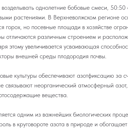
возделывать однолетние бобовые смеси, 50:50
овыми растениями. В Верхневолжском регионе о
ся горох, но посевные площади в хозяйстве огра
ры отличаются различным строением и располо
аря этому увеличивается усваивающая способнос
кторы внешней среды плодородия почвы.
бовые культуры обеспечивают азотфиксацию за сч
ые связывают неорганический атмосферный азот
отосодержащие вещества.
ляется одним из важнейших биологических проце
роль в круговороте азота в природе и обогащает