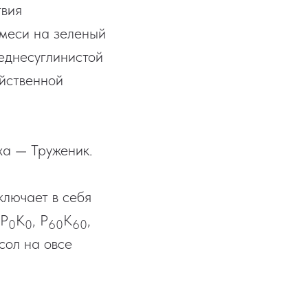
твия
смеси на зеленый
реднесуглинистой
яйственной
ха — Труженик.
лючает в себя
P
K
, P
K
,
0
0
60
60
сол на овсе