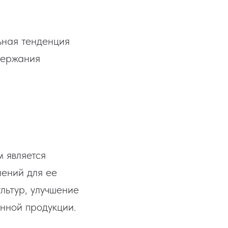
ьная тенденция
держания
м является
лений для ее
льтур, улучшение
енной продукции.