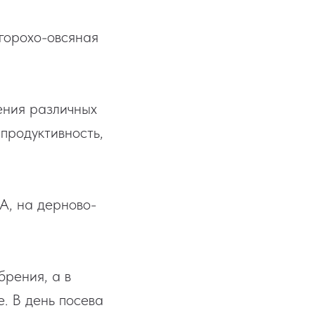
горохо-овсяная
ения различных
продуктивность,
А, на дерново-
рения, а в
. В день посева