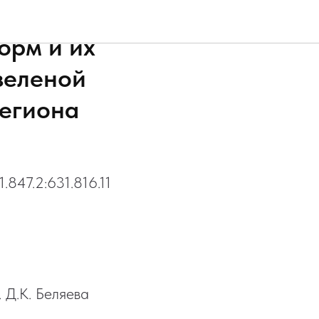
аратов в
орм и их
зеленой
региона
.847.2:631.816.11
 Д.К. Беляева