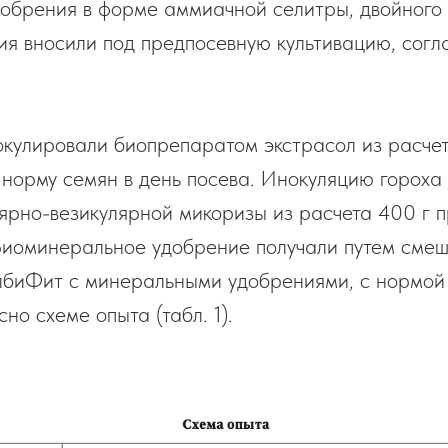
обрения в форме аммиачной селитры, двойного
лия вносили под предпосевную культивацию, согл
кулировали биопрепаратом экстрасол из расче
 норму семян в день посева. Инокуляцию гороха
ярно-везикулярной микоризы из расчета 400 г 
Биоминеральное удобрение получали путем сме
биФит с минеральными удобрениями, с нормой 4
но схеме опыта (табл. 1).