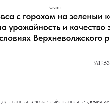
ность применения биопреп
Статьи
вса с горохом на зеленый к
а урожайность и качество 
условиях Верхневолжского 
УДК631
дарственная сельскохозяйственная академия им.