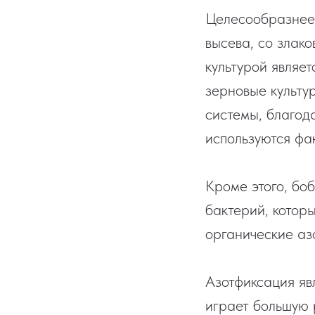
Целесообразнее 
высева, со злак
культурой являет
зерновые культу
системы, благод
используются фа
Кроме этого, бо
бактерий, котор
органические аз
Азотфиксация яв
играет большую 