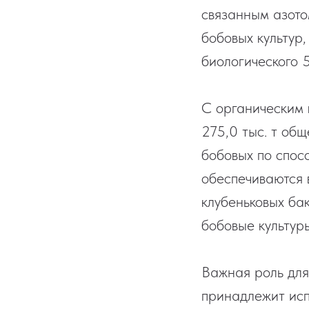
связанным азото
бобовых культур,
биологического 5
С органическим 
275,0 тыс. т общ
бобовых по спос
обеспечиваются 
клубеньковых ба
бобовые культуры
Важная роль для
принадлежит ис