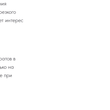
ния
резкого
ет интерес
ратов в
ько на
е при