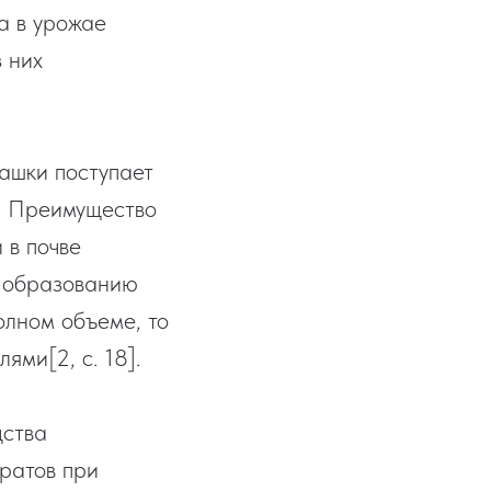
а в урожае
з них
ашки поступает
6]. Преимущество
 в почве
т образованию
олном объеме, то
ями[2, с. 18].
дства
ратов при