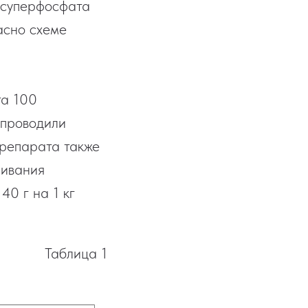
 суперфосфата
асно схеме
та 100
 проводили
препарата также
шивания
0 г на 1 кг
Таблица 1