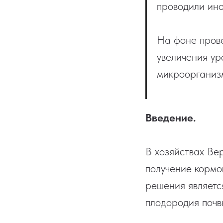
проводили ин
На фоне пров
увеличения ур
микроорганизм
Введение.
В хозяйствах Ве
получение кормо
решения являетс
плодородия почв