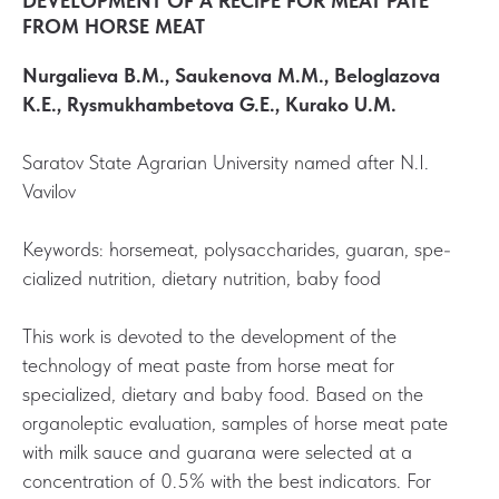
DEVELOPMENT OF A RECIPE FOR MEAT PATE
FROM HORSE MEAT
Nurgalieva B.M., Saukenova M.M., Beloglazova
K.E., Rysmukhambetova G.E., Kurako U.M.
Saratov State Agrarian University named after N.I.
Vavilov
Keywords: horsemeat, polysaccharides, guaran, spe-
cialized nutrition, dietary nutrition, baby food
This work is devoted to the development of the
technology of meat paste from horse meat for
specialized, dietary and baby food. Based on the
organoleptic evaluation, samples of horse meat pate
with milk sauce and guarana were selected at a
concentration of 0.5% with the best indicators. For