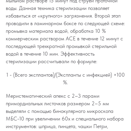
мыльном растворе 15 минут под струей проточной
воды. Данная техника стерилизации позволяет
избавиться от «крупного» загрязнения. Второй этап
проводили в ламинарном боксе по следующей схеме:
промывка материала водой, обработка 10 %
коммерческим раствором ACE в течение 12 минут с
последующей трехкратной промывкой стерильной
водой в течение 10 мин. Эффективность
стерилизации рассчитывали по формуле:
1 - (Всего эксплантов)/(Экспланты с инфекцией) ×100
%.
Меристематический апекс с 2–3 парами
примордиальных листочков размером 2–5 мм
выделяли с помощью бинокулярного микроскопа
МБС-10 при увеличении 60х и специального набора
инструментов: шприца, пинцета, чашки Петри,