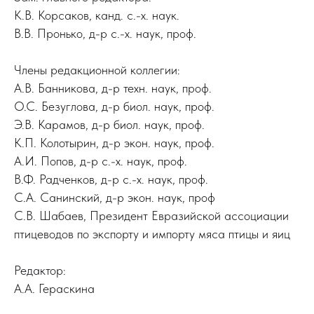
К.В. Корсаков, канд. с.-х. наук.
В.В. Пронько, д-р с.-х. наук, проф.
Члены редакционной коллегии:
А.В. Банникова, д-р техн. наук, проф.
О.С. Безуглова, д-р биол. наук, проф.
Э.В. Карамов, д-р биол. наук, проф.
К.П. Колотырин, д-р экон. наук, проф.
А.И. Попов, д-р с.-х. наук, проф.
В.Ф. Радченков, д-р с.-х. наук, проф.
С.А. Санинский, д-р экон. наук, проф
С.В. Шабаев, Президент Евразийской ассоциации
птицеводов по экспорту и импорту мяса птицы и яиц
Редактор:
А.А. Гераскина