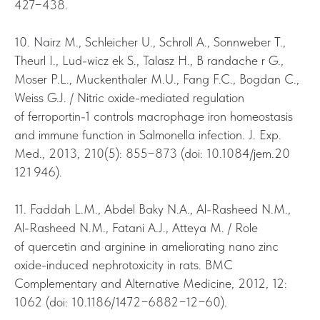
427−438.
10. Nairz M., Schleicher U., Schroll A., Sonnweber T.,
Theurl I., Lud-wicz ek S., Talasz H., B randache r G.,
Moser P.L., Muckenthaler M.U., Fang F.C., Bogdan C.,
Weiss G.J. / Nitric oxide-mediated regulation
of ferroportin-1 controls macrophage iron homeostasis
and immune function in Salmonella infection. J. Exp.
Med., 2013, 210(5): 855−873 (doi: 10.1084/jem.20
121 946).
11. Faddah L.M., Abdel Baky N.A., Al-Rasheed N.M.,
Al-Rasheed N.M., Fatani A.J., Atteya M. / Role
of quercetin and arginine in ameliorating nano zinc
oxide-induced nephrotoxicity in rats. BMC
Complementary and Alternative Medicine, 2012, 12:
1062 (doi: 10.1186/1472−6882−12−60).