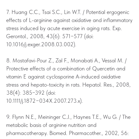
7. Huang C.C., Tsai S.C., Lin W.T. / Potential ergogenic
effects of L-arginine against oxidative and inflammatory
stress induced by acute exercise in aging rats. Exp.
Gerontol., 2008, 43(6): 571−577 (doi:
10.1016/j.exger.2008.03.002).
8. Mostafavi-Pour Z., Zal F., Monabati A., Vessal M. /
Protective effects of a combination of Quercetin and
vitamin E against cyclosporine A-induced oxidative
stress and hepato-toxicity in rats. Hepatol. Res., 2008,
38(4): 385−392 (doi:
10.1111/j.1872−034X.2007.273.x).
9. Flynn N.E., Meininger C.J., Haynes T.E., Wu G. / The
metabolic basis of arginine nutrition and
pharmacotherapy. Biomed. Pharmacother., 2002, 56: