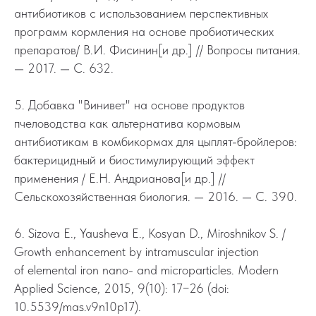
антибиотиков с использованием перспективных
программ кормления на основе пробиотических
препаратов/ В.И. Фисинин[и др.] // Вопросы питания.
— 2017. — С. 632.
5. Добавка "Винивет" на основе продуктов
пчеловодства как альтернатива кормовым
антибиотикам в комбикормах для цыплят-бройлеров:
бактерицидный и биостимулирующий эффект
применения / Е.Н. Андрианова[и др.] //
Сельскохозяйственная биология. — 2016. — С. 390.
6. Sizova E., Yausheva E., Kosyan D., Miroshnikov S. /
Growth enhancement by intramuscular injection
of elemental iron nano- and microparticles. Modern
Applied Science, 2015, 9(10): 17−26 (doi:
10.5539/mas.v9n10p17).