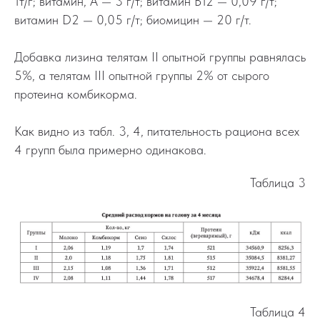
1т/г; витамин, А — 3 г/т; витамин В12 — 0,09 г/т;
витамин D2 — 0,05 г/т; биомицин — 20 г/т.
Добавка лизина телятам II опытной группы равнялась
5%, а телятам III опытной группы 2% от сырого
протеина комбикорма.
Как видно из табл. 3, 4, питательность рациона всех
4 групп была примерно одинакова.
Таблица 3
Таблица 4