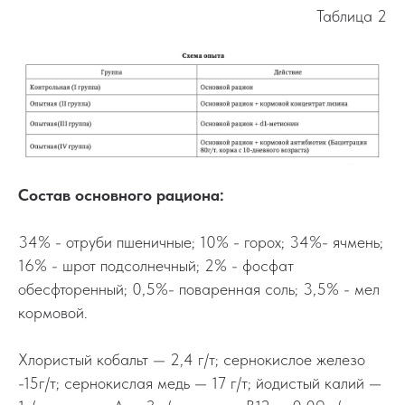
Таблица 2
Состав основного рациона:
34% - отруби пшеничные; 10% - горох; 34%- ячмень;
16% - шрот подсолнечный; 2% - фосфат
обесфторенный; 0,5%- поваренная соль; 3,5% - мел
кормовой.
Хлористый кобальт — 2,4 г/т; сернокислое железо
-15г/т; сернокислая медь — 17 г/т; йодистый калий —