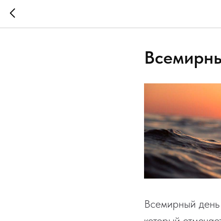
Всемирны
Всемирный день 
который отмечае