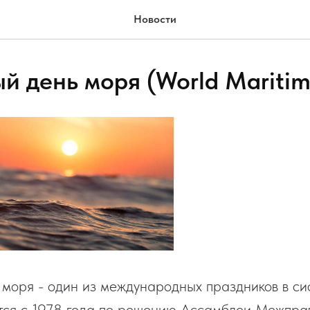
Новости
й день моря (World Maritim
моря - один из международных праздников в с
тся с 1978 года по решению Ассамблеи Межпра