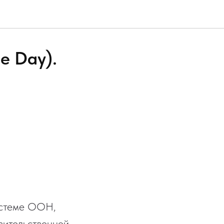
e Day).
истеме ООН,
вительственной