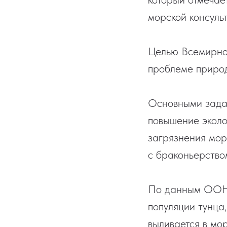
морской консульт
Целью Всемирног
проблеме природ
Основными задач
повышение эколо
загрязнения мор
с браконьерство
По данным ООН,
популяции тунца
выливается в мо