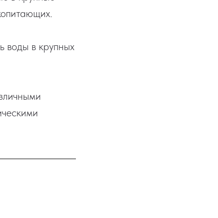
копитающих.
ь воды в крупных
азличными
ическими