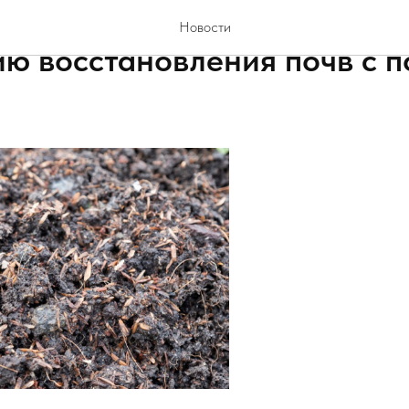
з Сколтеха усовершенствов
Новости
ию восстановления почв с 