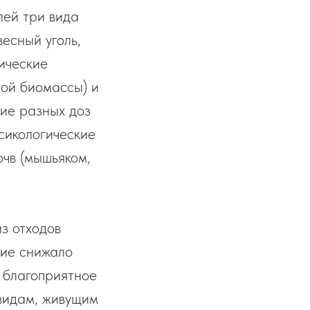
лей три вида
есный уголь,
ические
ой биомассы) и
ние разных доз
сикологические
очв (мышьяком,
из отходов
ние снижало
л благоприятное
 видам, живущим