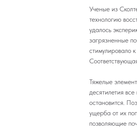
Ученые из Сколт
технологию восс
удалось экспери
загрязненные по
стимулировало к
Соответствующая
Тяжелые элемент
десятилетия все
остановится. По
ущерба от их по
позволяющие по